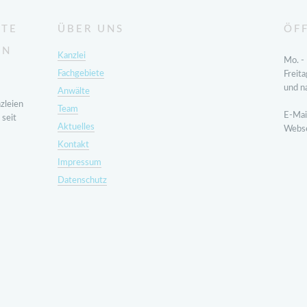
LTE
ÜBER UNS
ÖF
IN
Kanzlei
Mo. -
Fachgebiete
Freit
und n
Anwälte
zleien
Team
E-Mai
 seit
Aktuelles
Webse
Kontakt
Impressum
Datenschutz